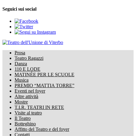
Seguici sui social
Prosa
Teatro Ragazzi
Danza
110 E LODE
MATINÉE PER LE SCUOLE
Musica
PREMIO “MATTIA TORRE”
Eventi nel foyer
Altre attività
Mostre
T.I.R. TEATRI IN RETE
Visite al teatro
Il Teatro
Botteghino
Affitto del Teatro e del foyer
Contatti