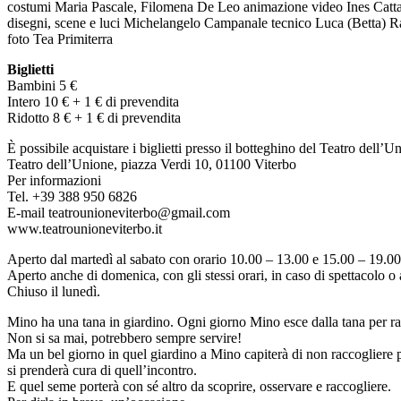
costumi Maria Pascale, Filomena De Leo animazione video Ines Catt
disegni, scene e luci Michelangelo Campanale tecnico Luca (Betta) R
foto Tea Primiterra
Biglietti
Bambini 5 €
Intero 10 € + 1 € di prevendita
Ridotto 8 € + 1 € di prevendita
È possibile acquistare i biglietti presso il botteghino del Teatro dell’U
Teatro dell’Unione, piazza Verdi 10, 01100 Viterbo
Per informazioni
Tel. +39 388 950 6826
E-mail teatrounioneviterbo@gmail.com
www.teatrounioneviterbo.it
Aperto dal martedì al sabato con orario 10.00 – 13.00 e 15.00 – 19.00
Aperto anche di domenica, con gli stessi orari, in caso di spettacolo o al
Chiuso il lunedì.
Mino ha una tana in giardino. Ogni giorno Mino esce dalla tana per ra
Non si sa mai, potrebbero sempre servire!
Ma un bel giorno in quel giardino a Mino capiterà di non raccogliere pi
si prenderà cura di quell’incontro.
E quel seme porterà con sé altro da scoprire, osservare e raccogliere.