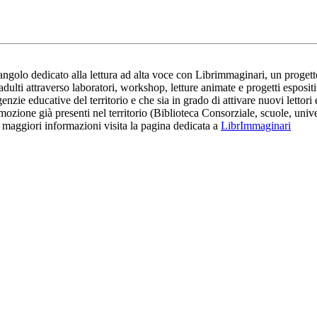
n angolo dedicato alla lettura ad alta voce con Librimmaginari, un proget
ti attraverso laboratori, workshop, letture animate e progetti espositivi
enzie educative del territorio e che sia in grado di attivare nuovi letto
romozione già presenti nel territorio (Biblioteca Consorziale, scuole, uni
er maggiori informazioni visita la pagina dedicata a
LibrImmaginari