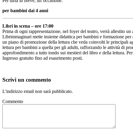
Per dirla in breve, un’occasione.
per bambini dai 4 anni
Libri in scena – ore 17:00
Prima di ogni rappresentazione, nel foyer del teatro, verrà allestito u
Librimmaginari mette insieme didattica per bambini e formazione per adul
un piano di promozione della lettura che veda coinvolti le principali ag
lettura per bambini a quella per gli adulti, rafforzando le attività di p
approfondimento a tutto tondo sui mestieri del libro e della lettura. P
Ingresso gratuito fino ad esaurimento posti.
Scrivi un commento
L'indirizzo email non sarà pubblicato.
Commento