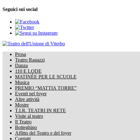
Seguici sui social
Prosa
Teatro Ragazzi
Danza
110 E LODE
MATINÉE PER LE SCUOLE
Musica
PREMIO “MATTIA TORRE”
Eventi nel foyer
Altre attività
Mostre
T.I.R. TEATRI IN RETE
Visite al teatro
Il Teatro
Botteghino
Affitto del Teatro e del foyer
Contatti