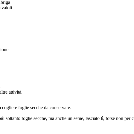
abriga
avaioli
nione.
.
tre attività.
ccogliere foglie secche da conservare.
ù soltanto foglie secche, ma anche un seme, lasciato lì, forse non per ca