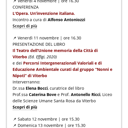
📌 Venerdì 4 novembre | ore 16.30
CONFERENZA
L’Opera. Un’invenzione italiana.
Incontro a cura di
Alfonso Antoniozzi
Scopri di più
📌 Venerdì 11 novembre | ore 16.30
PRESENTAZIONE DEL LIBRO
Il Teatro dell’Unione memoria della Città di
Viterbo
(Ed. Effigi, 2020)
e dei
Percorsi Intergenerazionali Valoriali e di
Educazione Ambientale curati dal gruppo “Nonni e
Nipoti” di Viterbo
Interverranno:
Dr.ssa
Elena Bocci
, curatrice del libro
Prof.ssa
Caterina Bove
e Prof.
Antonello Ricci
, Liceo
delle Scienze Umane Santa Rosa da Viterbo
Scopri di più
📌 Sabato 12 novembre | ore 15.30
📌 Domenica 13 novembre | ore 15.30