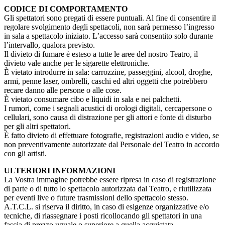
CODICE DI COMPORTAMENTO
Gli spettatori sono pregati di essere puntuali. Al fine di consentire il
regolare svolgimento degli spettacoli, non sarà permesso l’ingresso
in sala a spettacolo iniziato. L’accesso sarà consentito solo durante
l’intervallo, qualora previsto.
Il divieto di fumare è esteso a tutte le aree del nostro Teatro, il
divieto vale anche per le sigarette elettroniche.
È vietato introdurre in sala: carrozzine, passeggini, alcool, droghe,
armi, penne laser, ombrelli, caschi ed altri oggetti che potrebbero
recare danno alle persone o alle cose.
È vietato consumare cibo e liquidi in sala e nei palchetti.
I rumori, come i segnali acustici di orologi digitali, cercapersone o
cellulari, sono causa di distrazione per gli attori e fonte di disturbo
per gli altri spettatori.
È fatto divieto di effettuare fotografie, registrazioni audio e video, se
non preventivamente autorizzate dal Personale del Teatro in accordo
con gli artisti.
ULTERIORI INFORMAZIONI
La Vostra immagine potrebbe essere ripresa in caso di registrazione
di parte o di tutto lo spettacolo autorizzata dal Teatro, e riutilizzata
per eventi live o future trasmissioni dello spettacolo stesso.
A.T.C.L. si riserva il diritto, in caso di esigenze organizzative e/o
tecniche, di riassegnare i posti ricollocando gli spettatori in una
fascia di prezzo uguale o superiore a quella acquistata.