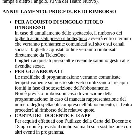
rampa è dietro l’angolo, su via del Teatro Nuovo).
ANNULLAMENTO: PROCEDURE DI RIMBORSO
PER ACQUISTO DI SINGOLO TITOLO
D’INGRESSO
In caso di annullamento dello spettacolo, il rimborso dei
biglietti acquistati presso il botteghino
avverrà entro i termini
che verranno prontamente comunicati sul sito e sui canali
social. I biglietti acquistati online verranno rimborsati
direttamente da TicketOne.
I biglietti acquistati presso altre rivendite saranno gestiti alle
rivendite stesse.
PER GLI ABBONATI
Le modifiche di programmazione verranno comunicate
tempestivamente sul nostro sito web o utilizzando i recapiti
forniti in fase di sottoscrizione dell’abbonamento.
Non è previsto rimborso in caso di variazione della
programmazione; in caso di mancata rappresentazione del
numero degli spettacoli compresi nell’abbonamento, il Teatro
procederà al rimborso delle relative quote.
CARTA DEL DOCENTE E 18 APP
Per acquisti effettuati con l’utilizzo della Carta del Docente e
18 app non è previsto il rimborso ma la sola sostituzione con
altri eventi in programma.