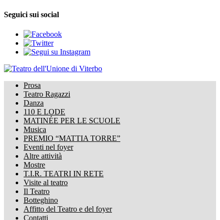
Seguici sui social
Prosa
Teatro Ragazzi
Danza
110 E LODE
MATINÉE PER LE SCUOLE
Musica
PREMIO “MATTIA TORRE”
Eventi nel foyer
Altre attività
Mostre
T.I.R. TEATRI IN RETE
Visite al teatro
Il Teatro
Botteghino
Affitto del Teatro e del foyer
Contatti