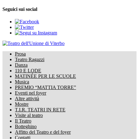
Seguici sui social
Prosa
Teatro Ragazzi
Danza
110 E LODE
MATINÉE PER LE SCUOLE
Musica
PREMIO “MATTIA TORRE”
Eventi nel foyer
Altre attività
Mostre
T.I.R. TEATRI IN RETE
Visite al teatro
Il Teatro
Botteghino
Affitto del Teatro e del foyer
Contatti